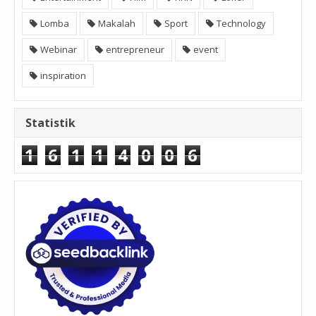
Lomba
Makalah
Sport
Technology
Webinar
entrepreneur
event
inspiration
Statistik
1
6
1
1
4
0
0
6