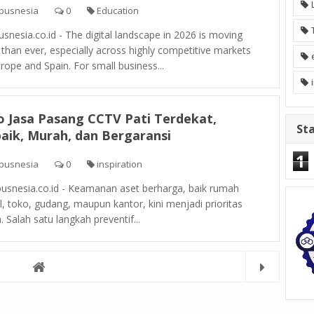
pusnesia
0
Education
nesia.co.id - The digital landscape in 2026 is moving
 than ever, especially across highly competitive markets
urope and Spain. For small business...
 Jasa Pasang CCTV Pati Terdekat,
Sta
aik, Murah, dan Bergaransi
1
pusnesia
0
inspiration
snesia.co.id - Keamanan aset berharga, baik rumah
l, toko, gudang, maupun kantor, kini menjadi prioritas
 Salah satu langkah preventif...