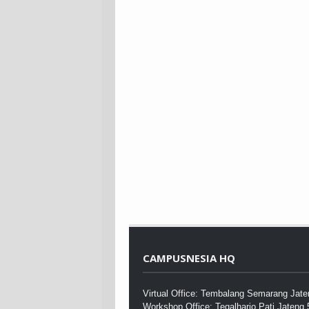
CAMPUSNESIA HQ
Virtual Office: Tembalang Semarang Jat
Workshop Office: Tegalharjo Pati Jateng