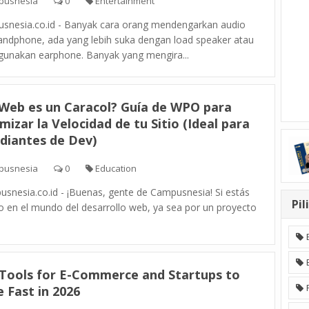
pusnesia
0
Entertainment
snesia.co.id - Banyak cara orang mendengarkan audio
handphone, ada yang lebih suka dengan load speaker atau
unakan earphone. Banyak yang mengira...
Web es un Caracol? Guía de WPO para
mizar la Velocidad de tu Sitio (Ideal para
diantes de Dev)
pusnesia
0
Education
snesia.co.id - ¡Buenas, gente de Campusnesia! Si estás
Pil
o en el mundo del desarrollo web, ya sea por un proyecto
 Tools for E-Commerce and Startups to
e Fast in 2026