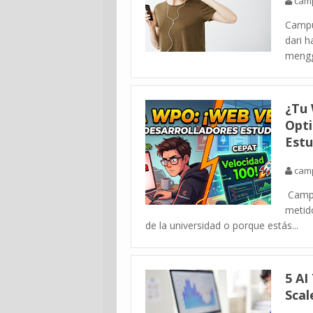
cam
Campu
dari 
mengg
¿Tu 
Opti
Estu
cam
Campu
metid
de la universidad o porque estás...
5 AI
Scal