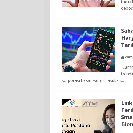
tampil
deposi
Saha
Harg
Tari
cam
Campu
trendi
korporasi besar yang dilakukan...
Link
Perd
Smar
Biom