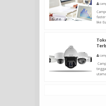
cam
Campus
faster
like E
Toko
Terb
cam
Campu
tingga
utama.