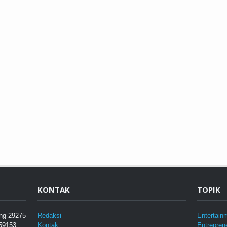
KONTAK
TOPIK
eng 29275
Redaksi
Entertain
 59153
Kontak
Entrepren