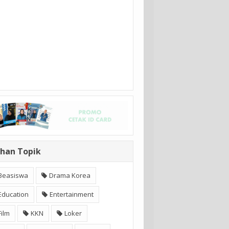
ihan Topik
Beasiswa
Drama Korea
Education
Entertainment
Film
KKN
Loker