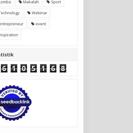
Lomba
Makalah
Sport
Technology
Webinar
entrepreneur
event
inspiration
tistik
6
1
0
5
1
6
8