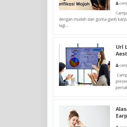
cam
Campus
dengan mudah dan gonta-ganti karyu k
lagi....
Url 
Aest
cam
Campu
prese
perna
Ala
Ear