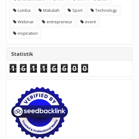
Lomba
Makalah
Sport
Technology
Webinar
entrepreneur
event
inspiration
Statistik
1
6
1
1
6
6
0
0