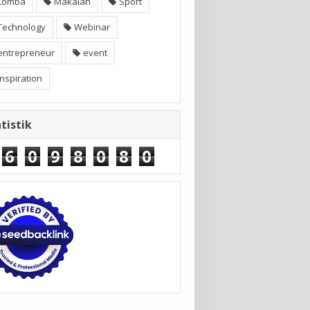
Lomba
Makalah
Sport
Technology
Webinar
entrepreneur
event
inspiration
tistik
6
0
9
8
0
8
0