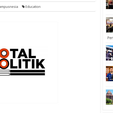
ampusnesia
Education
Pem