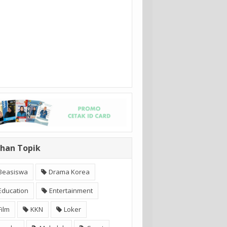
ihan Topik
Beasiswa
Drama Korea
Education
Entertainment
Film
KKN
Loker