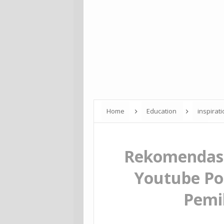
Home
Education
inspirat
untuk Referensi Pemilu Pilpres 2024
Rekomendasi
Youtube Pol
Pemil