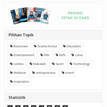
Pilihan Topik
Beasiswa
Drama Korea
Education
Entertainment
Film
KKN
Loker
Lomba
Makalah
Sport
Technology
Webinar
entrepreneur
event
inspiration
Statistik