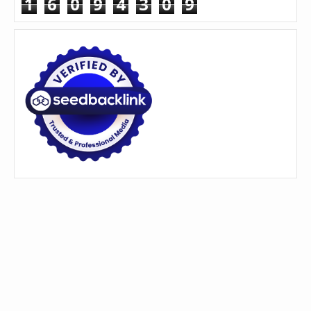
1
6
0
9
4
3
0
9