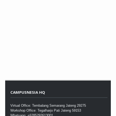
CAMPUSNESIA HQ
Virtual Office: Tembalang Semarang Jateng 29275
Workshop Office: Tegalharjo Pati Jateng 59153
Whatsapp: +6285292613001