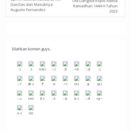
OM Dangdut Koplo Adella
GasGas dan Masuknya
Ramadhan 1444 H Tahun
Augusto Fernandez
2023
Silahkan komen guys..
:)
:(
hihi
:-)
:D
=D
:-d
;(
;-(
@-)
:P
:o
:>)
(o)
:p
(p)
:-s
(m)
8-)
:-t
:-b
b-(
:-#
=p~
x-)
(k)