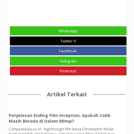
Whatsapp
Twitter X
Facebook
Telegram
Pinterest
Artikel Terkait
Penjelasan Ending Film Inception, Apakah Cobb
Masih Berada di Dalam Mimpi?
Campusnesia.co.id - Ngomongin film karya Christopher Nolan
memang tidak ada habisnya, sutradara yang dikenal tidak mau