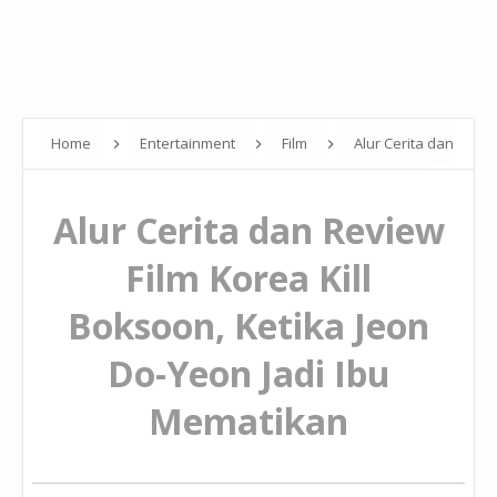
Home
Entertainment
Film
Alur Cerita dan
Review Film Korea Kill Boksoon, Ketika Jeon Do-Yeon Jadi Ibu
Alur Cerita dan Review
Mematikan
Film Korea Kill
Boksoon, Ketika Jeon
Do-Yeon Jadi Ibu
Mematikan