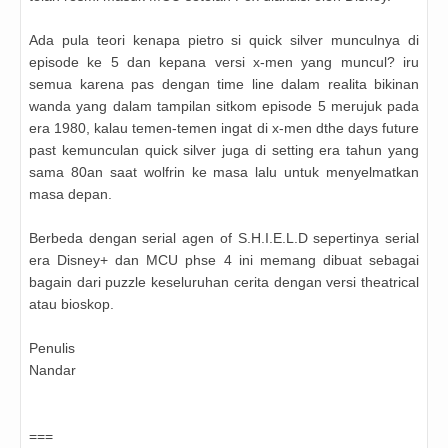
Ada pula teori kenapa pietro si quick silver munculnya di
episode ke 5 dan kepana versi x-men yang muncul? iru
semua karena pas dengan time line dalam realita bikinan
wanda yang dalam tampilan sitkom episode 5 merujuk pada
era 1980, kalau temen-temen ingat di x-men dthe days future
past kemunculan quick silver juga di setting era tahun yang
sama 80an saat wolfrin ke masa lalu untuk menyelmatkan
masa depan.
Berbeda dengan serial agen of S.H.I.E.L.D sepertinya serial
era Disney+ dan MCU phse 4 ini memang dibuat sebagai
bagain dari puzzle keseluruhan cerita dengan versi theatrical
atau bioskop.
Penulis
Nandar
===