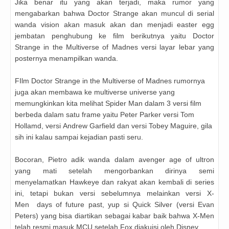
Jika benar itu yang akan terjadi, maka rumor yang
mengabarkan bahwa Doctor Strange akan muncul di serial
wanda vision akan masuk akan dan menjadi easter egg
jembatan penghubung ke film berikutnya yaitu Doctor
Strange in the Multiverse of Madnes versi layar lebar yang
posternya menampilkan wanda.
FIlm
Doctor Strange in the Multiverse of Madnes rumornya
juga akan membawa ke multiverse universe yang
memungkinkan kita melihat Spider Man dalam 3 versi film
berbeda dalam satu frame yaitu Peter Parker versi Tom
Hollamd, versi
Andrew Garfield dan versi
Tobey Maguire, gila
sih ini kalau sampai kejadian pasti seru.
Bocoran, Pietro adik wanda dalam avenger age of ultron
yang mati setelah mengorbankan dirinya semi
menyelamatkan Hawkeye dan rakyat akan kembali di series
ini, tetapi bukan versi sebelumnya melainkan versi X-
Men days of future past, yup si Quick Silver (versi Evan
Peters) yang bisa diartikan sebagai kabar baik bahwa X-Men
telah resmi masuk MCU setelah Fox diakuisi oleh Disney.