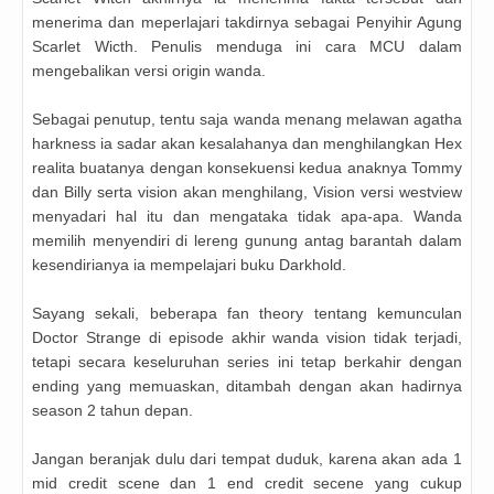
menerima dan meperlajari takdirnya sebagai Penyihir Agung
Scarlet Wicth. Penulis menduga ini cara MCU dalam
mengebalikan versi origin wanda.
Sebagai penutup, tentu saja wanda menang melawan agatha
harkness ia sadar akan kesalahanya dan menghilangkan Hex
realita buatanya dengan konsekuensi kedua anaknya Tommy
dan Billy serta vision akan menghilang, Vision versi westview
menyadari hal itu dan mengataka tidak apa-apa. Wanda
memilih menyendiri di lereng gunung antag barantah dalam
kesendirianya ia mempelajari buku Darkhold.
Sayang sekali, beberapa fan theory tentang kemunculan
Doctor Strange di episode akhir wanda vision tidak terjadi,
tetapi secara keseluruhan series ini tetap berkahir dengan
ending yang memuaskan, ditambah dengan akan hadirnya
season 2 tahun depan.
Jangan beranjak dulu dari tempat duduk, karena akan ada 1
mid credit scene dan 1 end credit secene yang cukup