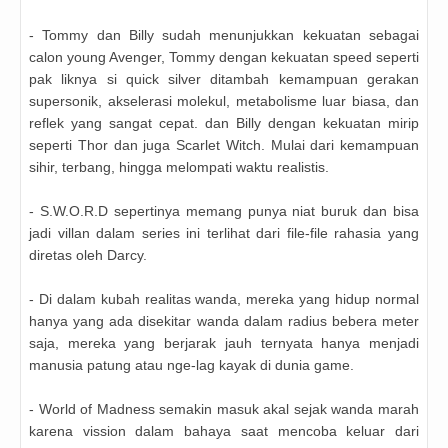
- Tommy dan Billy sudah menunjukkan kekuatan sebagai
calon young Avenger, Tommy dengan kekuatan speed seperti
pak liknya si quick silver ditambah kemampuan gerakan
supersonik, akselerasi molekul, metabolisme luar biasa, dan
reflek yang sangat cepat. dan Billy dengan kekuatan mirip
seperti Thor dan juga Scarlet Witch. Mulai dari kemampuan
sihir, terbang, hingga melompati waktu realistis.
- S.W.O.R.D sepertinya memang punya niat buruk dan bisa
jadi villan dalam series ini terlihat dari file-file rahasia yang
diretas oleh Darcy.
- Di dalam kubah realitas wanda, mereka yang hidup normal
hanya yang ada disekitar wanda dalam radius bebera meter
saja, mereka yang berjarak jauh ternyata hanya menjadi
manusia patung atau nge-lag kayak di dunia game.
- World of Madness semakin masuk akal sejak wanda marah
karena vission dalam bahaya saat mencoba keluar dari