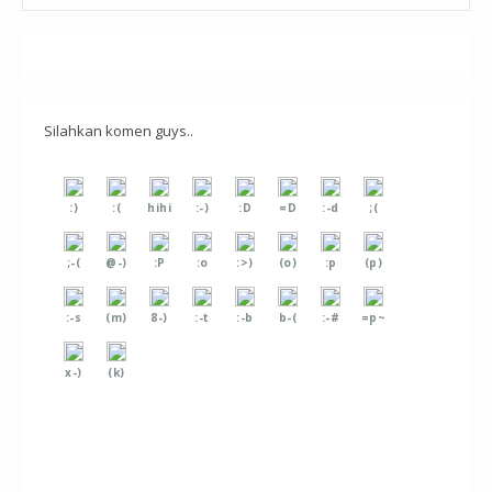
Silahkan komen guys..
:)
:(
hihi
:-)
:D
=D
:-d
;(
;-(
@-)
:P
:o
:>)
(o)
:p
(p)
:-s
(m)
8-)
:-t
:-b
b-(
:-#
=p~
x-)
(k)