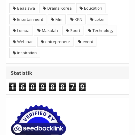
Beasiswa
Drama Korea
Education
Entertainment
Film
KKN
Loker
Lomba
Makalah
Sport
Technology
Webinar
entrepreneur
event
inspiration
Statistik
1
6
0
9
8
8
7
9