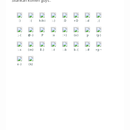
Silahkan komen guys..
:)
:(
hihi
:-)
:D
=D
:-d
;(
;-(
@-)
:P
:o
:>)
(o)
:p
(p)
:-s
(m)
8-)
:-t
:-b
b-(
:-#
=p~
x-)
(k)