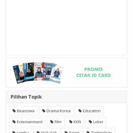
Pilihan Topik
Beasiswa
Drama Korea
Education
Entertainment
Film
KKN
Loker
Lomba
Makalah
Sport
Technology