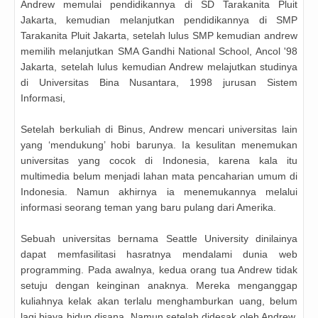
Andrew memulai pendidikannya di SD Tarakanita Pluit
Jakarta, kemudian melanjutkan pendidikannya di SMP
Tarakanita Pluit Jakarta, setelah lulus SMP kemudian andrew
memilih melanjutkan SMA Gandhi National School, Ancol '98
Jakarta, setelah lulus kemudian Andrew melajutkan studinya
di Universitas Bina Nusantara, 1998 jurusan Sistem
Informasi,
Setelah berkuliah di Binus, Andrew mencari universitas lain
yang ‘mendukung’ hobi barunya. Ia kesulitan menemukan
universitas yang cocok di Indonesia, karena kala itu
multimedia belum menjadi lahan mata pencaharian umum di
Indonesia. Namun akhirnya ia menemukannya melalui
informasi seorang teman yang baru pulang dari Amerika.
Sebuah universitas bernama Seattle University dinilainya
dapat memfasilitasi hasratnya mendalami dunia web
programming. Pada awalnya, kedua orang tua Andrew tidak
setuju dengan keinginan anaknya. Mereka menganggap
kuliahnya kelak akan terlalu menghamburkan uang, belum
lagi biaya hidup disana. Namun setelah didesak oleh Andrew,