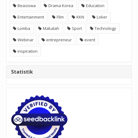
Beasiswa
Drama Korea
Education
Entertainment
Film
KKN
Loker
Lomba
Makalah
Sport
Technology
Webinar
entrepreneur
event
inspiration
Statistik