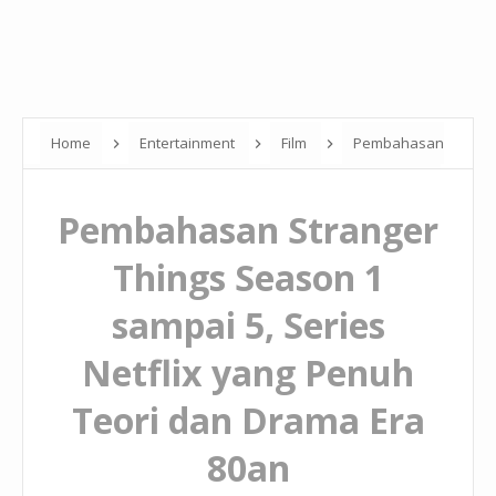
Home
Entertainment
Film
Pembahasan
Stranger Things Season 1 sampai 5, Series Netflix yang Penuh
Pembahasan Stranger
Teori dan Drama Era 80an
Things Season 1
sampai 5, Series
Netflix yang Penuh
Teori dan Drama Era
80an