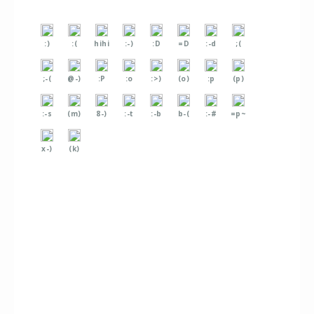
:)
:(
hihi
:-)
:D
=D
:-d
;(
;-(
@-)
:P
:o
:>)
(o)
:p
(p)
:-s
(m)
8-)
:-t
:-b
b-(
:-#
=p~
x-)
(k)