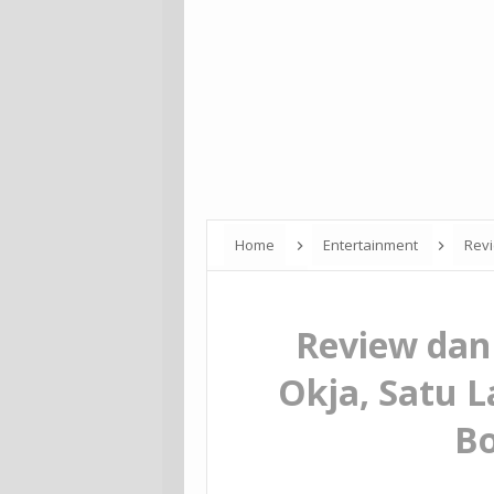
Home
Entertainment
Revi
Bong Joon Ho
Review dan
Okja, Satu L
Bo