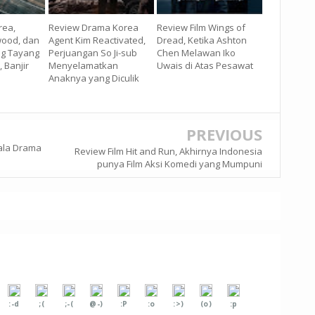
rea,
Review Drama Korea
Review Film Wings of
wood, dan
Agent Kim Reactivated,
Dread, Ketika Ashton
ng Tayang
Perjuangan So Ji-sub
Chen Melawan Iko
, Banjir
Menyelamatkan
Uwais di Atas Pesawat
Anaknya yang Diculik
PREVIOUS
ala Drama
Review Film Hit and Run, Akhirnya Indonesia
punya Film Aksi Komedi yang Mumpuni
:-d
;(
;-(
@-)
:P
:o
:>)
(o)
:p