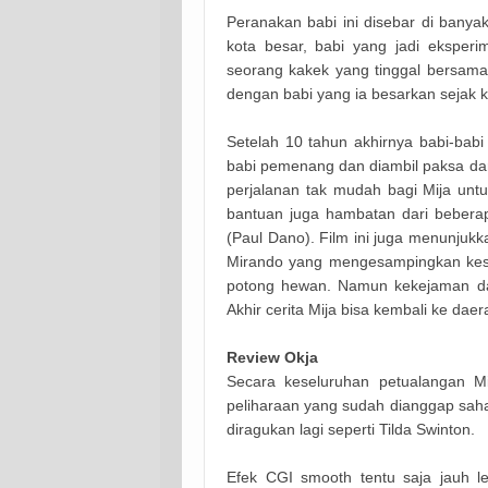
Peranakan babi ini disebar di banya
kota besar, babi yang jadi eksperi
seorang kakek yang tinggal bersama
dengan babi yang ia besarkan sejak k
Setelah 10 tahun akhirnya babi-babi 
babi pemenang dan diambil paksa dar
perjalanan tak mudah bagi Mija un
bantuan juga hambatan dari beber
(Paul Dano). Film ini juga menunju
Mirando yang mengesampingkan kes
potong hewan. Namun kekejaman dan
Akhir cerita Mija bisa kembali ke dae
Review
Okja
Secara keseluruhan petualangan
M
peliharaan yang sudah dianggap saha
diragukan lagi seperti Tilda Swinton.
Efek CGI smooth tentu saja jauh l