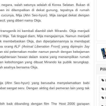
k negara, salah satunya adalah di Korea Selatan. Bukan di
men ini ditempatkan di dekat gunung, tepatnya di rumah
 cucunya, Mija (Ahn Seo-hyun). Mija sangat dekat dengan
ecil, yang diberi nama Okja.
transgenik ini kembali diambil oleh Mirando. Okja menjadi
i Mija. Tak tinggal diam, Mija mengejarnya. Namun menjadi
tuk membebaskan Okja, dan diperjalannannya ia mendapat
apa orang ALF
(Animal Liberation Front)
yang dipimpin Jay
kkan sisi peternakan moder namun penuh dengan kekejaman
ejahteraan hewan dalam scene yang menampilkan rumah
 kebohongan yang dibuat Mirando ke publik terungkap.
rah asalnya bersama Okja.
Pil
ija (Ahn Seo-hyun) yang berusaha menyelamatkan babi
bat sangat seru. Dengan akting dari pemeran lain yang tak
ebih baik dibanding dengan film The Host 2006 garapan