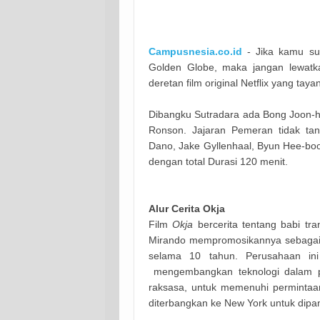
Campusnesia.co.id
- Jika kamu su
Golden Globe, maka jangan lewatk
deretan film original Netflix yang ta
Dibangku Sutradara ada Bong Joon-ho 
Ronson. Jajaran
Pemeran tidak tan
Dano, Jake Gyllenhaal, Byun Hee-bo
dengan total
Durasi 120 menit.
Alur Cerita
Okja
Film
Okja
bercerita tentang babi tr
Mirando mempromosikannya sebagai b
selama 10 tahun. Perusahaan ini
mengembangkan teknologi dalam p
raksasa, untuk memenuhi permintaan 
diterbangkan ke New York untuk dip