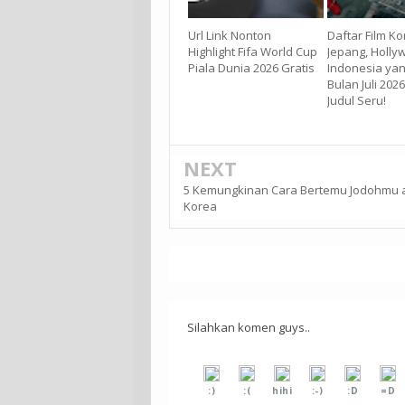
Url Link Nonton
Daftar Film Ko
Highlight Fifa World Cup
Jepang, Holly
Piala Dunia 2026 Gratis
Indonesia ya
Bulan Juli 2026
Judul Seru!
NEXT
5 Kemungkinan Cara Bertemu Jodohmu 
Korea
Silahkan komen guys..
:)
:(
hihi
:-)
:D
=D