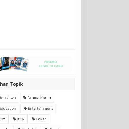
ihan Topik
Beasiswa
Drama Korea
Education
Entertainment
Film
KKN
Loker