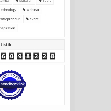
Lomba
Makalah
Sport
Technology
Webinar
entrepreneur
event
inspiration
tistik
6
0
9
8
2
2
8