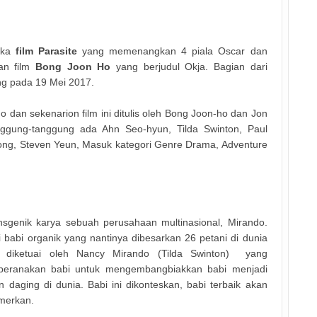
ka
film Parasite
yang memenangkan 4 piala Oscar dan
an film
Bong Joon Ho
yang berjudul Okja. Bagian dari
yang pada 19 Mei 2017.
dan sekenarion film ini dituli
s oleh Bong Joon-ho dan Jon
ggung-tanggung ada Ahn Seo-hyun, Tilda Swinton, Paul
ong, Steven Yeun, Masuk kategori
Genre Drama, Adventure
ansgenik karya sebuah perusahaan multinasional, Mirando.
abi organik yang nantinya dibesarkan 26 petani di dunia
 diketuai oleh Nancy Mirando (Tilda Swinton) yang
eranakan babi untuk mengembangbiakkan babi menjadi
daging di dunia. Babi ini dikonteskan, babi terbaik akan
amerkan.