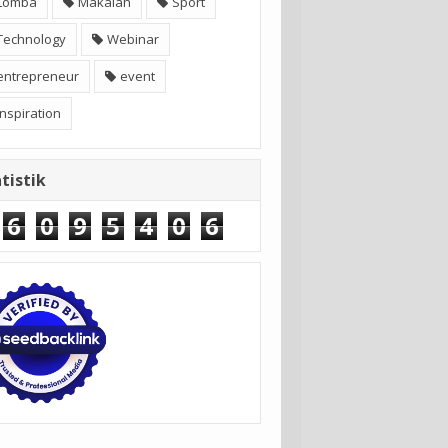
Lomba
Makalah
Sport
Technology
Webinar
entrepreneur
event
inspiration
tistik
6
0
9
5
4
0
6