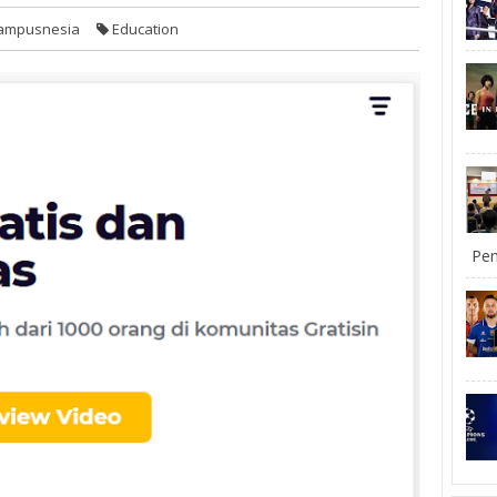
ampusnesia
Education
Pem