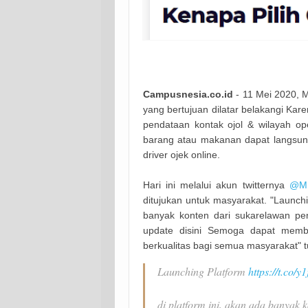
Campusnesia.co.id
- 11 Mei 2020, M
yang bertujuan dilatar belakangi Kar
pendataan kontak ojol & wilayah ope
barang atau makanan dapat langsung
driver ojek online.
Hari ini melalui akun twitternya
@MF
ditujukan untuk masyarakat. "Launch
banyak konten dari sukarelawan pen
update disini Semoga dapat memb
berkualitas bagi semua masyarakat" t
Launching Platform
https://t.co/y
di platform ini, akan ada banyak 