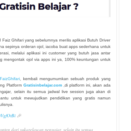
 Faiz Ghifari yang sebelumnya merilis aplikasi Butuh Driver
ena sepinya orderan ojol, iacoba buat apps sederhana untuk
rasi, melalui aplikasi ini customer yang butuh jasa antar
 mengontak ojol via apps ini ya, 100% keuntungan untuk
aizGhifari
, kembali mengumumkan sebuah produk yang
ing Platform
Gratisinbelajar.com
,di platform ini, akan ada
gajar, selain itu semua jadwal live session juga akan di
antu untuk mewujudkan pendidikan yang gratis namun
ulisnya.
1jVgfOtBi
🎉
konten dari sukarelawan pengajar, selain itu semua