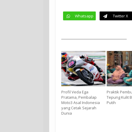
Whatsapp
Twitter X
Profil Veda Ega
Praktik Pemb
Pratama, Pembalap
Tepung Kulit
Moto3 Asal Indonesia
Putih
yang Cetak Sejarah
Dunia