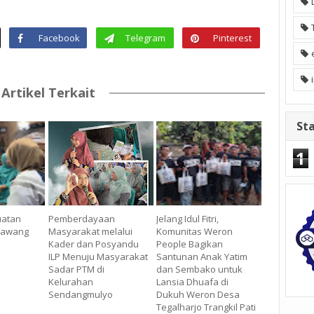
Facebook
Telegram
Pinterest
Artikel Terkait
Sta
1
uatan
Pemberdayaan
Jelang Idul Fitri,
 Bawang
Masyarakat melalui
Komunitas Weron
Kader dan Posyandu
People Bagikan
ILP Menuju Masyarakat
Santunan Anak Yatim
Sadar PTM di
dan Sembako untuk
Kelurahan
Lansia Dhuafa di
Sendangmulyo
Dukuh Weron Desa
Tegalharjo Trangkil Pati