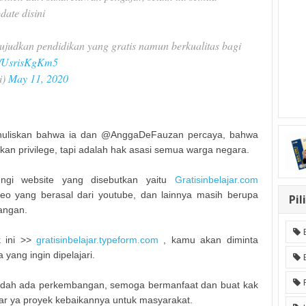
date disini
udkan pendidikan yang gratis namun berkualitas bagi
om/UsrisKgKm5
i)
May 11, 2020
enuliskan bahwa ia dan @AnggaDeFauzan percaya, bahwa
kan privilege, tapi adalah hak asasi semua warga negara.
ungi website yang disebutkan yaitu
Gratisinbelajar.com
eo yang berasal dari youtube, dan lainnya masih berupa
Pil
angan.
k ini >>
gratisinbelajar.typeform.com
, kamu akan diminta
yang ingin dipelajari.
sudah ada perkembangan, semoga bermanfaat dan buat kak
ar ya proyek kebaikannya untuk masyarakat.