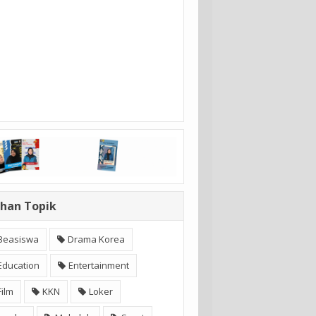
ihan Topik
Beasiswa
Drama Korea
Education
Entertainment
Film
KKN
Loker