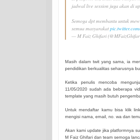
jadwal live session juga akan di up
Semoga dpt membantu untuk mewuj
semua masyarakat
pic.twitter.c
— M Faiz Ghifari (@MFaizGhifar
Masih dalam twit yang sama, ia m
pendidikan berkualitas seharusnya bu
Ketika penulis mencoba mengunj
11/05/2020 sudah ada beberapa vid
template yang masih butuh pengemb
Untuk mendaftar kamu bisa klik lin
mengisi nama, email, no. wa dan tema 
Akan kami update jika platformnya 
M Faiz Ghifari dan team semoga lanc