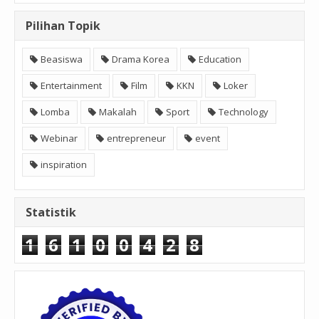
Pilihan Topik
Beasiswa
Drama Korea
Education
Entertainment
Film
KKN
Loker
Lomba
Makalah
Sport
Technology
Webinar
entrepreneur
event
inspiration
Statistik
1
6
1
0
0
4
2
8