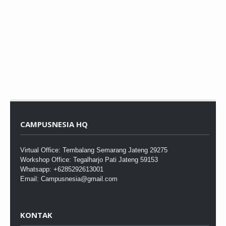
CAMPUSNESIA HQ
Virtual Office: Tembalang Semarang Jateng 29275
Workshop Office: Tegalharjo Pati Jateng 59153
Whatsapp: +6285292613001
Email: Campusnesia@gmail.com
KONTAK