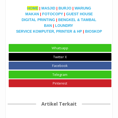
HOME
|
MASJID
|
BURJO
|
WARUNG
MAKAN
|
FOTOCOPY
|
GUEST HOUSE
DIGITAL PRINTING
|
BENGKEL & TAMBAL
BAN
|
LOUNDRY
SERVICE KOMPUTER, PRINTER & HP
|
BIOSKOP
Whatsapp
Twitter X
Facebook
Telegram
Pinterest
Artikel Terkait