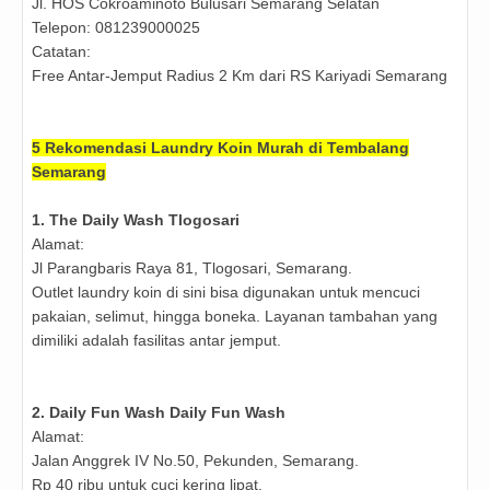
Jl. HOS Cokroaminoto Bulusari Semarang Selatan
Telepon: 081239000025
Catatan:
Free Antar-Jemput Radius 2 Km dari RS Kariyadi Semarang
5 Rekomendasi Laundry Koin Murah di Tembalang
Semarang
1. The Daily Wash Tlogosari
Alamat:
Jl Parangbaris Raya 81, Tlogosari, Semarang.
Outlet laundry koin di sini bisa digunakan untuk mencuci
pakaian, selimut, hingga boneka. Layanan tambahan yang
dimiliki adalah fasilitas antar jemput.
2.
Daily Fun Wash Daily Fun Wash
Alamat:
Jalan Anggrek IV No.50, Pekunden, Semarang.
Rp 40 ribu untuk cuci kering lipat.