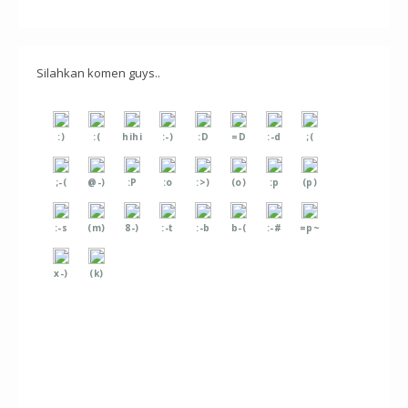
Silahkan komen guys..
:)
:(
hihi
:-)
:D
=D
:-d
;(
;-(
@-)
:P
:o
:>)
(o)
:p
(p)
:-s
(m)
8-)
:-t
:-b
b-(
:-#
=p~
x-)
(k)