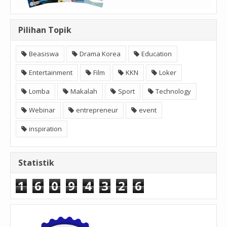
Pilihan Topik
Beasiswa
Drama Korea
Education
Entertainment
Film
KKN
Loker
Lomba
Makalah
Sport
Technology
Webinar
entrepreneur
event
inspiration
Statistik
1
6
0
9
4
3
2
6