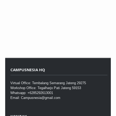
CAMPUSNESIA HQ
Virtual Office: Tembalang Semarang Jateng 29275
Workshop Office: Tegalharjo Pati Jateng 59153
Whatsapp: +6285292613001
Email: Campusnesia@gmail.com