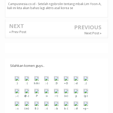
Campusnesia.co.id - Setelah ngobrolin tentang mbak Lim Yoon-A,
kali ini kita akan bahas lagi aktris asal korea se
NEXT
PREVIOUS
« Prev Post
Next Post »
Silahkan komen guys..
:)
:(
hihi
:-)
:D
=D
:-d
;(
;-(
@-)
:P
:o
:>)
(o)
:p
(p)
:-s
(m)
8-)
:-t
:-b
b-(
:-#
=p~