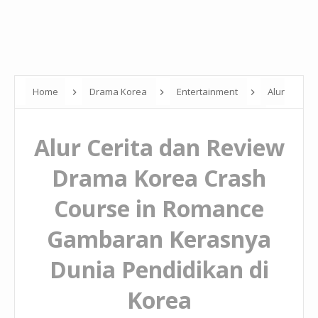
Home
Drama Korea
Entertainment
Alur
Cerita dan Review Drama Korea Crash Course in Romance
Alur Cerita dan Review
Gambaran Kerasnya Dunia Pendidikan di Korea
Drama Korea Crash
Course in Romance
Gambaran Kerasnya
Dunia Pendidikan di
Korea