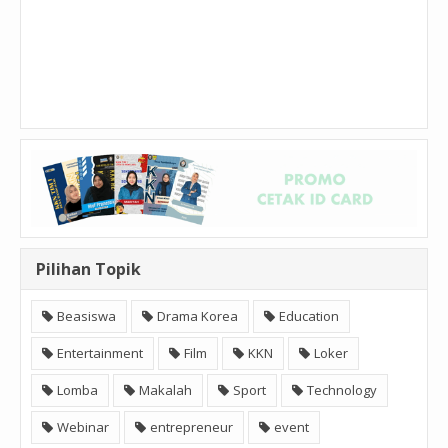
Pilihan Topik
Beasiswa
Drama Korea
Education
Entertainment
Film
KKN
Loker
Lomba
Makalah
Sport
Technology
Webinar
entrepreneur
event