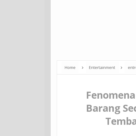
Home
Entertainment
ent
Barang Second di Sosial Media Tembalan
Fenomena 
Barang Sec
Temba