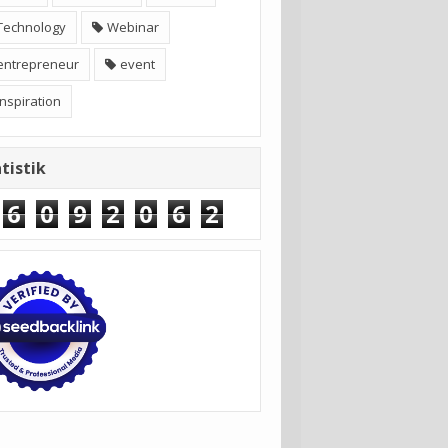
Technology
Webinar
entrepreneur
event
inspiration
tistik
6
0
9
2
0
6
2