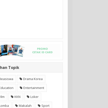
ihan Topik
Beasiswa
Drama Korea
Education
Entertainment
Film
KKN
Loker
Lomba
Makalah
Sport