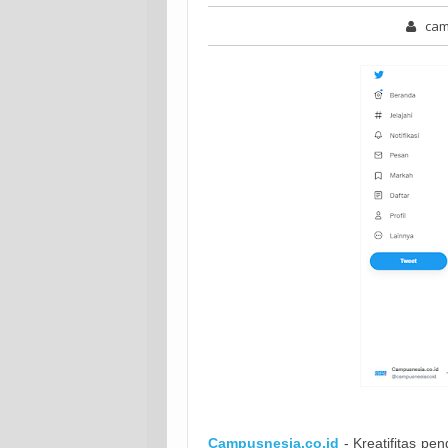
cam
Campusnesia.co.id
- Kreatifitas p