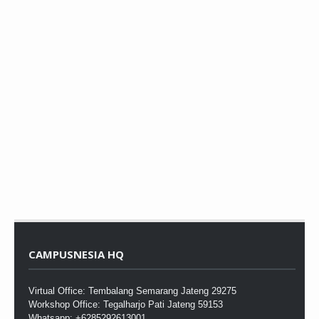
CAMPUSNESIA HQ
Virtual Office: Tembalang Semarang Jateng 29275
Workshop Office: Tegalharjo Pati Jateng 59153
Whatsapp: +6285292613001