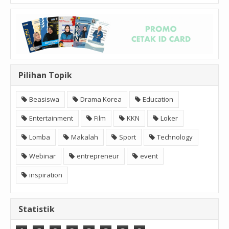
Pilihan Topik
Beasiswa
Drama Korea
Education
Entertainment
Film
KKN
Loker
Lomba
Makalah
Sport
Technology
Webinar
entrepreneur
event
inspiration
Statistik