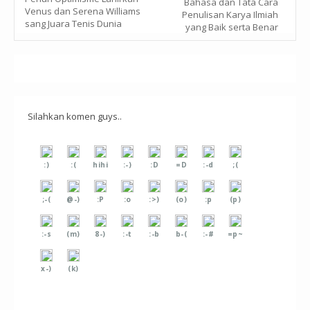
Bahasa dan Tata Cara
Venus dan Serena Williams
Penulisan Karya Ilmiah
sang Juara Tenis Dunia
yang Baik serta Benar
Silahkan komen guys..
:)
:(
hihi
:-)
:D
=D
:-d
;(
;-(
@-)
:P
:o
:>)
(o)
:p
(p)
:-s
(m)
8-)
:-t
:-b
b-(
:-#
=p~
x-)
(k)