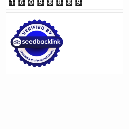
1
6
0
9
8
8
8
9