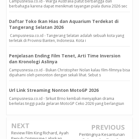
Campusnesia.co.id - Warga Australia patut berbangga dan
berbahagia karena dapat menikmati tayangan piala dunia 2026 sec
Daftar Toko Ikan Hias dan Aquarium Terdekat di
Tangerang Selatan 2026
Campusnesia.co.id - Tangerang Selatan adalah sebuah kota yang
terletak di Provinsi Banten, Indonesia. Kota i
Penjelasan Ending Film Tenet, Arti Time Inversion
dan Kronologi Aslinya
Campusnesia.co.id - Bukan Christopher Nolan kalau film-filmnya bisa
dipahami oleh penonton dengan sekali lihat. Sebut s
Url Link Streaming Nonton MotoGP 2026
Campusnesia.co.id - Sirkuit Brno kembali menyajikan drama
berkelas tinggi pada gelaran MotoGP Ceko 2026 yang berlangsun
NEXT
PREVIOUS
Review Film King Richard, Ayah
Pentingnya Kesantunan
Penuh Optimisme Lahirkan