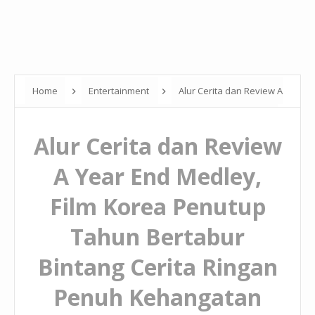
Home
Entertainment
Alur Cerita dan Review A
Year End Medley, Film Korea Penutup Tahun Bertabur Bintang
Alur Cerita dan Review
Cerita Ringan Penuh Kehangatan
A Year End Medley,
Film Korea Penutup
Tahun Bertabur
Bintang Cerita Ringan
Penuh Kehangatan