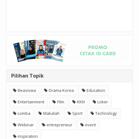
Pilihan Topik
Beasiswa
Drama Korea
Education
Entertainment
Film
KKN
Loker
Lomba
Makalah
Sport
Technology
Webinar
entrepreneur
event
inspiration