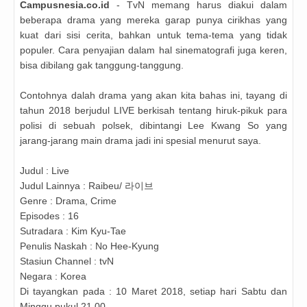
Campusnesia.co.id
- TvN memang harus diakui dalam
beberapa drama yang mereka garap punya cirikhas yang
kuat dari sisi cerita, bahkan untuk tema-tema yang tidak
populer. Cara penyajian dalam hal sinematografi juga keren,
bisa dibilang gak tanggung-tanggung.
Contohnya dalah drama yang akan kita bahas ini, tayang di
tahun 2018 berjudul LIVE berkisah tentang hiruk-pikuk para
polisi di sebuah polsek, dibintangi Lee Kwang So yang
jarang-jarang main drama jadi ini spesial menurut saya.
Judul : Live
Judul Lainnya : Raibeu/ 라이브
Genre : Drama, Crime
Episodes : 16
Sutradara : Kim Kyu-Tae
Penulis Naskah : No Hee-Kyung
Stasiun Channel : tvN
Negara : Korea
Di tayangkan pada : 10 Maret 2018, setiap hari Sabtu dan
Minggu pukul 21.00