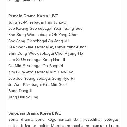
Pemain
Drama Korea LIVE
Jung Yu-Mi sebagai Han Jung-O
Lee Kwang-Soo
sebagai
Yeom Sang-Soo
Bae Sung-Woo
sebagai
Oh Yang-Chon
Bae Jong-Ok
sebagai
An Jang-Mi
Lee Soon-Jae
sebagai
Ayahnya Yang-Chon
Shin Dong-Wook
sebagai
Choi Myung-Ho
Lee Si-Un
sebagai
Kang Nam-Il
Go Min-Si
sebagai
Oh Song-Yi
Kim Gun-Woo
sebagai
Kim Han-Pyo
Lee Joo-Young
sebagai
Song Hye-Ri
Jo Wan-Ki
sebagai
Kim Min-Seok
Sung Dong-Il
Jang Hyun-Sung
Sinopsis
Drama Korea LIVE
Serial drama berisi kegembiraan dan kesedihan petugas
polisi di kantor polisi. Mereka mencoba menjunjung tinggi