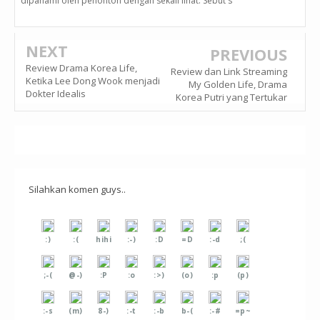
dipahami oleh penonton dengan sekali lihat. Sebut s
NEXT
PREVIOUS
Review Drama Korea Life,
Review dan Link Streaming
Ketika Lee Dong Wook menjadi
My Golden Life, Drama
Dokter Idealis
Korea Putri yang Tertukar
Silahkan komen guys..
:)
:(
hihi
:-)
:D
=D
:-d
;(
;-(
@-)
:P
:o
:>)
(o)
:p
(p)
:-s
(m)
8-)
:-t
:-b
b-(
:-#
=p~