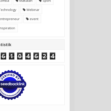
Lomba
Makalah
Sport
Technology
Webinar
entrepreneur
event
inspiration
tistik
6
1
0
4
6
2
4