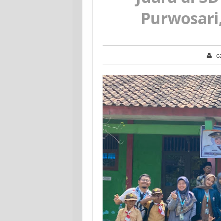
Purwosari
c