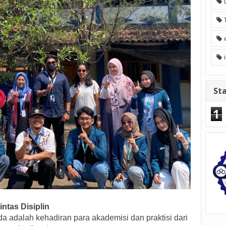
Sta
1
ntas Disiplin
 adalah kehadiran para akademisi dan praktisi dari