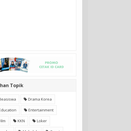
ihan Topik
Beasiswa
Drama Korea
Education
Entertainment
Film
KKN
Loker