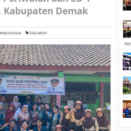
, Kabupaten Demak
ampusnesia
Education
Pem