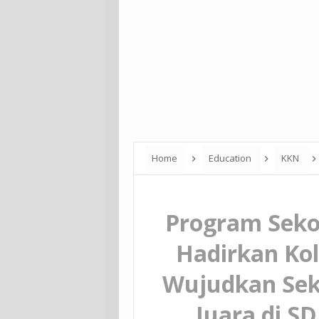
Home
Education
KKN
Internasional: Wujudkan Sekolah Bersih, S
Demak
Program Seko
Hadirkan Kol
Wujudkan Seko
Juara di SD