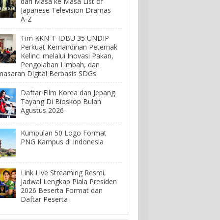
dari Masa ke Masa List of
Japanese Television Dramas
A-Z
Tim KKN-T IDBU 35 UNDIP
Perkuat Kemandirian Peternak
Kelinci melalui Inovasi Pakan,
Pengolahan Limbah, dan
asaran Digital Berbasis SDGs
Daftar Film Korea dan Jepang
Tayang Di Bioskop Bulan
Agustus 2026
Kumpulan 50 Logo Format
PNG Kampus di Indonesia
Link Live Streaming Resmi,
Jadwal Lengkap Piala Presiden
2026 Beserta Format dan
Daftar Peserta