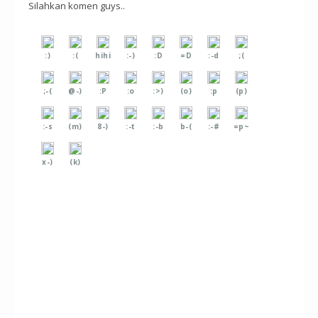
Silahkan komen guys..
:)
:(
hihi
:-)
:D
=D
:-d
;(
;-(
@-)
:P
:o
:>)
(o)
:p
(p)
:-s
(m)
8-)
:-t
:-b
b-(
:-#
=p~
x-)
(k)