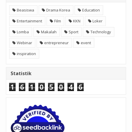
Beasiswa
Drama Korea
Education
Entertainment
Film
KKN
Loker
Lomba
Makalah
Sport
Technology
Webinar
entrepreneur
event
inspiration
Statistik
1
6
1
0
5
0
4
6