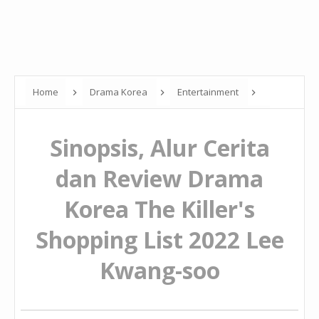
Home
Drama Korea
Entertainment
Sinopsis, Alur Cerita dan Review Drama Korea The Killer's
Sinopsis, Alur Cerita
Shopping List 2022 Lee Kwang-soo
dan Review Drama
Korea The Killer's
Shopping List 2022 Lee
Kwang-soo