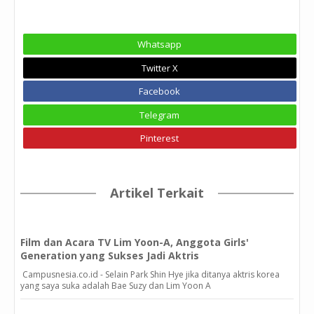
Whatsapp
Twitter X
Facebook
Telegram
Pinterest
Artikel Terkait
Film dan Acara TV Lim Yoon-A, Anggota Girls'
Generation yang Sukses Jadi Aktris
Campusnesia.co.id - Selain Park Shin Hye jika ditanya aktris korea
yang saya suka adalah Bae Suzy dan Lim Yoon A