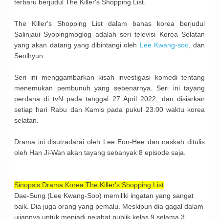
terbaru berjudul The Killer's Shopping List.
The Killer's Shopping List dalam bahas korea berjudul
Salinjaui Syopingmoglog adalah seri televisi Korea Selatan
yang akan datang yang dibintangi oleh
Lee Kwang-soo
, dan
Seolhyun.
Seri ini menggambarkan kisah investigasi komedi tentang
menemukan pembunuh yang sebenarnya. Seri ini tayang
perdana di tvN pada tanggal 27 April 2022, dan disiarkan
setiap hari Rabu dan Kamis pada pukul 23:00 waktu korea
selatan.
Drama ini disutradarai oleh Lee Eon-Hee dan naskah ditulis
oleh Han Ji-Wan akan tayang sebanyak 8 episode saja.
Sinopsis Drama Korea The Killer's Shopping List
Dae-Sung (Lee Kwang-Soo) memiliki ingatan yang sangat
baik. Dia juga orang yang pemalu. Meskipun dia gagal dalam
ujiannya untuk menjadi pejabat publik kelas 9 selama 3