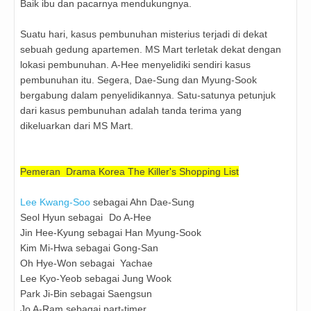
Baik ibu dan pacarnya mendukungnya.
Suatu hari, kasus pembunuhan misterius terjadi di dekat
sebuah gedung apartemen. MS Mart terletak dekat dengan
lokasi pembunuhan. A-Hee menyelidiki sendiri kasus
pembunuhan itu. Segera, Dae-Sung dan Myung-Sook
bergabung dalam penyelidikannya. Satu-satunya petunjuk
dari kasus pembunuhan adalah tanda terima yang
dikeluarkan dari MS Mart.
Pemeran Drama Korea The Killer's Shopping List
Lee Kwang-Soo
sebagai Ahn Dae-Sung
Seol Hyun sebagai
Do A-Hee
Jin Hee-Kyung sebagai Han Myung-Sook
Kim Mi-Hwa sebagai Gong-San
Oh Hye-Won sebagai Yachae
Lee Kyo-Yeob sebagai Jung Wook
Park Ji-Bin sebagai Saengsun
Jo A-Ram sebagai part-timer