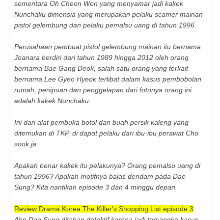
sementara Oh Cheon Won yang menyamar jadi kakek
Nunchaku dimensia yang merupakan pelaku scamer mainan
pistol gelembung dan pelaku pemalsu uang di tahun 1996.
Perusahaan pembuat pistol gelembung mainan itu bernama
Joanara berdiri dari tahun 1989 hingga 2012 oleh orang
bernama Bae Gang Deok, salah satu orang yang terkait
bernama Lee Gyeo Hyeok terlibat dalam kasus pembobolan
rumah, penipuan dan penggelapan dari fotonya orang ini
adalah kakek Nunchaku.
Ini dari alat pembuka botol dan buah persik kaleng yang
ditemukan di TKP, di dapat pelaku dari ibu-ibu perawat Cho
sook ja.
Apakah benar kakek itu pelakunya? Orang pemalsu uang di
tahun 1996? Apakah motifnya balas dendam pada Dae
Sung? Kita nantikan episode 3 dan 4 minggu depan.
Review Drama Korea The Killer's Shopping List episode 3
Ahn Dae Sung ditahan detektif karena jadi tersangka kasus