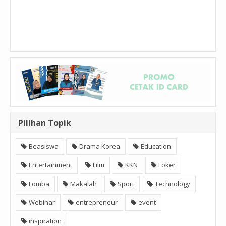
Pilihan Topik
Beasiswa
Drama Korea
Education
Entertainment
Film
KKN
Loker
Lomba
Makalah
Sport
Technology
Webinar
entrepreneur
event
inspiration