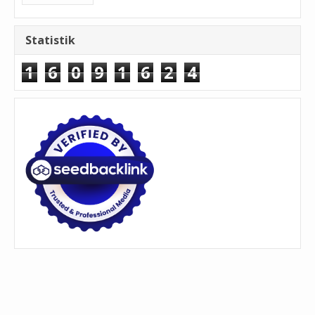
Statistik
1
6
0
9
1
6
2
4