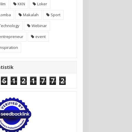
Film
KKN
Loker
Lomba
Makalah
Sport
Technology
Webinar
entrepreneur
event
inspiration
tistik
6
1
2
1
7
7
2