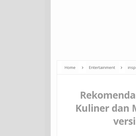
Home
Entertainment
insp
Makan-makan Terbaik versi Campusnesia
Rekomendas
Kuliner dan
vers