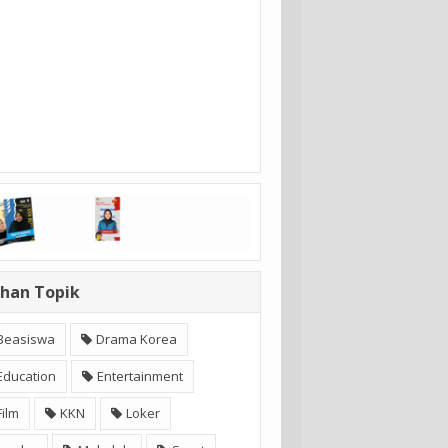
ihan Topik
Beasiswa
Drama Korea
Education
Entertainment
Film
KKN
Loker