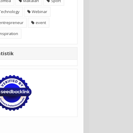
Lomba
Makalah
Sport
Technology
Webinar
entrepreneur
event
inspiration
tistik