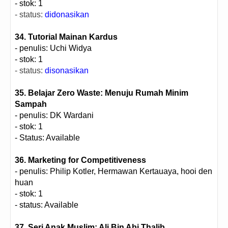
- stok: 1
- status:
didonasikan
34. Tutorial Mainan Kardus
- penulis: Uchi Widya
- stok: 1
- status:
disonasikan
35. Belajar Zero Waste: Menuju Rumah Minim
Sampah
- penulis: DK Wardani
- stok: 1
- Status: Available
36. Marketing for Competitiveness
- penulis: Philip Kotler, Hermawan Kertauaya, hooi den
huan
- stok: 1
- status: Available
37. Seri Anak Muslim: Ali Bin Abi Thalib