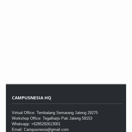
CAMPUSNESIA HQ
Virtual Office: Tembalang Semarang Jateng 29275
Workshop Office: Tegalharjo Pati Jateng 59153
Whatsapp: +6285292613001
Email: Campusnesia@gmail.com