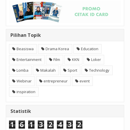
Pilihan Topik
Beasiswa
Drama Korea
Education
Entertainment
Film
KKN
Loker
Lomba
Makalah
Sport
Technology
Webinar
entrepreneur
event
inspiration
Statistik
1
6
1
3
2
4
3
2