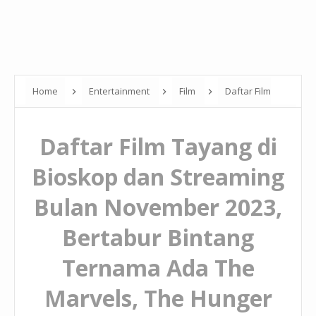
Home
Entertainment
Film
Daftar Film
Tayang di Bioskop dan Streaming Bulan November 2023, Bertabur
Daftar Film Tayang di
Bintang Ternama Ada The Marvels, The Hunger Games dan
Napoleon
Bioskop dan Streaming
Bulan November 2023,
Bertabur Bintang
Ternama Ada The
Marvels, The Hunger