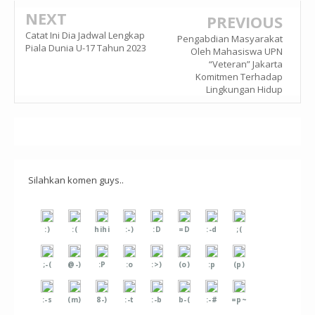
NEXT
PREVIOUS
Catat Ini Dia Jadwal Lengkap
Pengabdian Masyarakat
Piala Dunia U-17 Tahun 2023
Oleh Mahasiswa UPN
“Veteran” Jakarta
Komitmen Terhadap
Lingkungan Hidup
Silahkan komen guys..
:)
:(
hihi
:-)
:D
=D
:-d
;(
;-(
@-)
:P
:o
:>)
(o)
:p
(p)
:-s
(m)
8-)
:-t
:-b
b-(
:-#
=p~