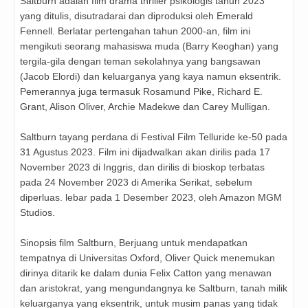
Saltburn adalah film drama thriller psikologis tahun 2023
yang ditulis, disutradarai dan diproduksi oleh Emerald
Fennell. Berlatar pertengahan tahun 2000-an, film ini
mengikuti seorang mahasiswa muda (Barry Keoghan) yang
tergila-gila dengan teman sekolahnya yang bangsawan
(Jacob Elordi) dan keluarganya yang kaya namun eksentrik.
Pemerannya juga termasuk Rosamund Pike, Richard E.
Grant, Alison Oliver, Archie Madekwe dan Carey Mulligan.
Saltburn tayang perdana di Festival Film Telluride ke-50 pada
31 Agustus 2023. Film ini dijadwalkan akan dirilis pada 17
November 2023 di Inggris, dan dirilis di bioskop terbatas
pada 24 November 2023 di Amerika Serikat, sebelum
diperluas. lebar pada 1 Desember 2023, oleh Amazon MGM
Studios.
Sinopsis film Saltburn, Berjuang untuk mendapatkan
tempatnya di Universitas Oxford, Oliver Quick menemukan
dirinya ditarik ke dalam dunia Felix Catton yang menawan
dan aristokrat, yang mengundangnya ke Saltburn, tanah milik
keluarganya yang eksentrik, untuk musim panas yang tidak