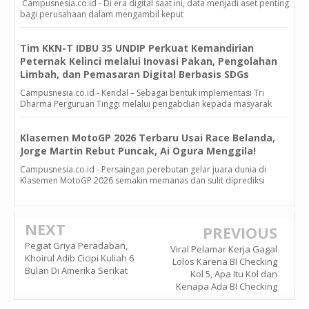
Campusnesia.co.id - Di era digital saat ini, data menjadi aset penting
bagi perusahaan dalam mengambil keput
Tim KKN-T IDBU 35 UNDIP Perkuat Kemandirian
Peternak Kelinci melalui Inovasi Pakan, Pengolahan
Limbah, dan Pemasaran Digital Berbasis SDGs
Campusnesia.co.id - Kendal – Sebagai bentuk implementasi Tri
Dharma Perguruan Tinggi melalui pengabdian kepada masyarak
Klasemen MotoGP 2026 Terbaru Usai Race Belanda,
Jorge Martin Rebut Puncak, Ai Ogura Menggila!
Campusnesia.co.id - Persaingan perebutan gelar juara dunia di
Klasemen MotoGP 2026 semakin memanas dan sulit diprediksi
NEXT
PREVIOUS
Pegiat Griya Peradaban,
Viral Pelamar Kerja Gagal
Khoirul Adib Cicipi Kuliah 6
Lolos Karena BI Checking
Bulan Di Amerika Serikat
Kol 5, Apa Itu Kol dan
Kenapa Ada BI Checking