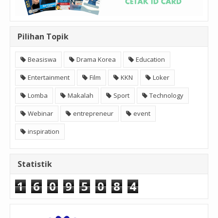
Pilihan Topik
Beasiswa
Drama Korea
Education
Entertainment
Film
KKN
Loker
Lomba
Makalah
Sport
Technology
Webinar
entrepreneur
event
inspiration
Statistik
1
6
0
9
5
0
8
4