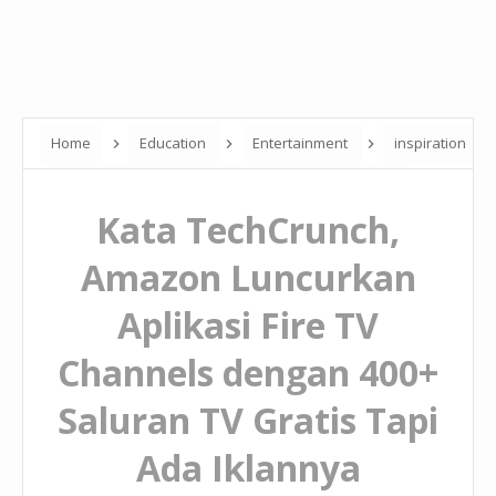
Home
Education
Entertainment
inspiration
Kata TechCrunch, Amazon Luncurkan Aplikasi Fire TV
Kata TechCrunch,
Channels dengan 400+ Saluran TV Gratis Tapi Ada Iklannya
Amazon Luncurkan
Aplikasi Fire TV
Channels dengan 400+
Saluran TV Gratis Tapi
Ada Iklannya