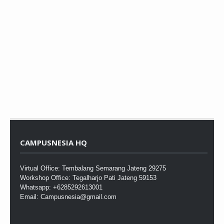
CAMPUSNESIA HQ
Virtual Office: Tembalang Semarang Jateng 29275
Workshop Office: Tegalharjo Pati Jateng 59153
Whatsapp: +6285292613001
Email: Campusnesia@gmail.com