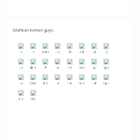
Silahkan komen guys..
:)
:(
hihi
:-)
:D
=D
:-d
;(
;-(
@-)
:P
:o
:>)
(o)
:p
(p)
:-s
(m)
8-)
:-t
:-b
b-(
:-#
=p~
x-)
(k)