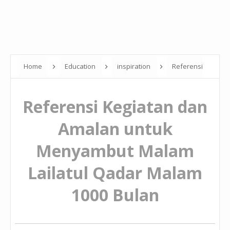
Home
Education
inspiration
Referensi
Kegiatan dan Amalan untuk Menyambut Malam Lailatul Qadar
Referensi Kegiatan dan
Malam 1000 Bulan
Amalan untuk
Menyambut Malam
Lailatul Qadar Malam
1000 Bulan