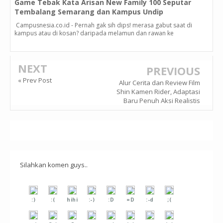
Game Tebak Kata Arisan New Family 100 Seputar
Tembalang Semarang dan Kampus Undip
Campusnesia.co.id - Pernah gak sih dips! merasa gabut saat di
kampus atau di kosan? daripada melamun dan rawan ke
NEXT
PREVIOUS
« Prev Post
Alur Cerita dan Review Film
Shin Kamen Rider, Adaptasi
Baru Penuh Aksi Realistis
Silahkan komen guys..
:)
:(
hihi
:-)
:D
=D
:-d
;(