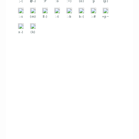
;-(
@-)
:P
:o
:>)
(o)
:p
(p)
:-s
(m)
8-)
:-t
:-b
b-(
:-#
=p~
x-)
(k)