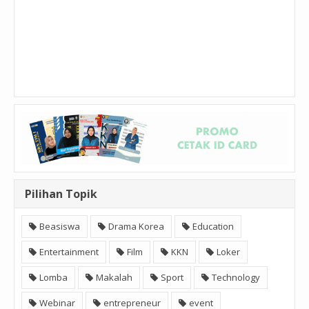
Pilihan Topik
Beasiswa
Drama Korea
Education
Entertainment
Film
KKN
Loker
Lomba
Makalah
Sport
Technology
Webinar
entrepreneur
event