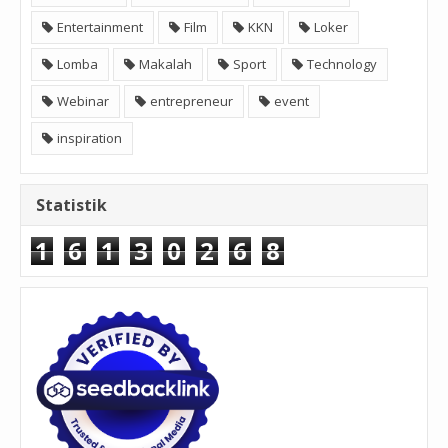
Entertainment
Film
KKN
Loker
Lomba
Makalah
Sport
Technology
Webinar
entrepreneur
event
inspiration
Statistik
1
6
1
3
0
2
6
8