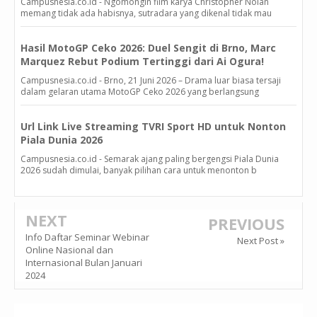
Campusnesia.co.id - Ngomongin film karya Christopher Nolan
memang tidak ada habisnya, sutradara yang dikenal tidak mau
Hasil MotoGP Ceko 2026: Duel Sengit di Brno, Marc
Marquez Rebut Podium Tertinggi dari Ai Ogura!
Campusnesia.co.id - Brno, 21 Juni 2026 – Drama luar biasa tersaji
dalam gelaran utama MotoGP Ceko 2026 yang berlangsung
Url Link Live Streaming TVRI Sport HD untuk Nonton
Piala Dunia 2026
Campusnesia.co.id - Semarak ajang paling bergengsi Piala Dunia
2026 sudah dimulai, banyak pilihan cara untuk menonton b
NEXT
PREVIOUS
Info Daftar Seminar Webinar
Next Post »
Online Nasional dan
Internasional Bulan Januari
2024