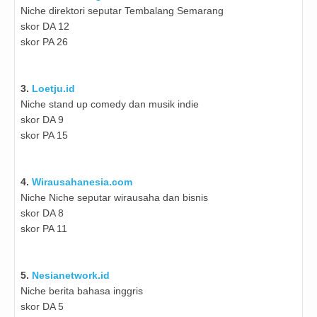
Niche direktori seputar Tembalang Semarang
skor DA 12
skor PA 26
3.
Loetju.id
Niche stand up comedy dan musik indie
skor DA 9
skor PA 15
4.
Wirausahanesia.com
Niche
Niche seputar wirausaha dan bisnis
skor DA 8
skor PA 11
5.
Nesianetwork.id
Niche berita bahasa inggris
skor DA 5