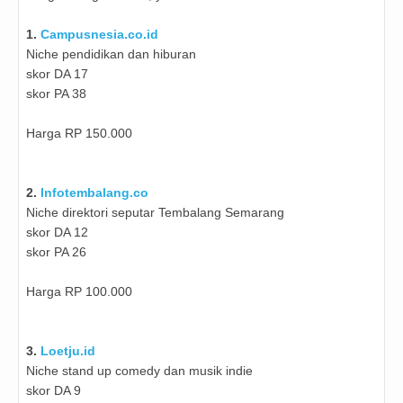
1.
Campusnesia.co.id
Niche pendidikan dan hiburan
skor DA 17
skor PA 38
Harga RP 150.000
2.
Infotembalang.co
Niche direktori seputar Tembalang Semarang
skor DA 12
skor PA 26
Harga RP 100.000
3.
Loetju.id
Niche stand up comedy dan musik indie
skor DA 9