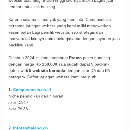
website atau blog, makin tinggi skornya makin bagus jadi
tempat untuk link building.
Karena selama ini banyak yang meminta, Campusnesia
bersama jaringan website yang kami miliki menawarkan
kesempatan bagi pemilik website, seo strategis dan
masyarakat lainnya untuk bekerjasama dengan layanan jasa
backlink kami.
Di tahun 2024 ini kami membuat
Promo
paket bundling
dengan harga
Rp 250.000
saja sudah dapat 5 backlink
dofollow di
5 website berbeda
dengan skor DA dan PA
beragam. Daftar jaringan website kami meliputi:
1.
Campusnesia.co.id
Niche pendidikan dan hiburan
skor DA 17
skor PA 38
2.
Infotembalang.co