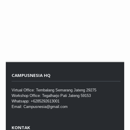
CAMPUSNESIA HQ
Virtual Office: Tembalang Semarang Jateng 29275
Workshop Office: Tegalharjo Pati Jateng 59153
Whatsapp: +6285292613001
Email: Campusnesia@gmail.com
KONTAK