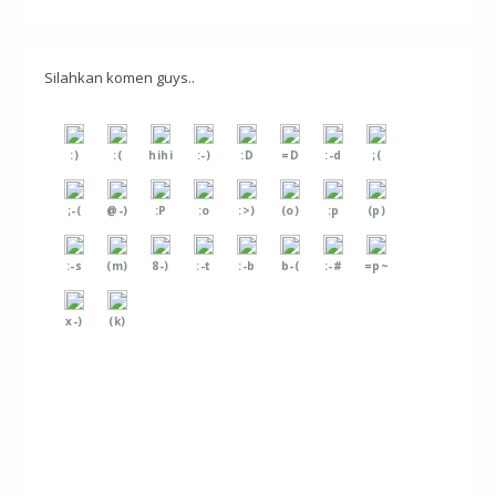
Silahkan komen guys..
:)
:(
hihi
:-)
:D
=D
:-d
;(
;-(
@-)
:P
:o
:>)
(o)
:p
(p)
:-s
(m)
8-)
:-t
:-b
b-(
:-#
=p~
x-)
(k)