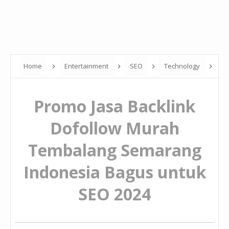
Home
Entertainment
SEO
Technology
Promo Jasa Backlink Dofollow Murah Tembalang Semarang
Promo Jasa Backlink
Indonesia Bagus untuk SEO 2024
Dofollow Murah
Tembalang Semarang
Indonesia Bagus untuk
SEO 2024