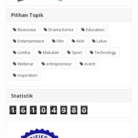
Pilihan Topik
Beasiswa
Drama Korea
Education
Entertainment
Film
KKN
Loker
Lomba
Makalah
Sport
Technology
Webinar
entrepreneur
event
inspiration
Statistik
1
6
1
0
4
9
8
0