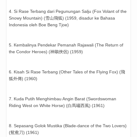
4. Si Rase Terbang dari Pegunungan Salju (Fox Volant of the
Snowy Mountain) (雪山飛狐) (1959, disadur ke Bahasa
Indonesia oleh Boe Beng Tjoe)
5. Kembalinya Pendekar Pemanah Rajawali (The Return of
the Condor Heroes) (神鵰俠侶) (1959)
6. Kisah Si Rase Terbang (Other Tales of the Flying Fox) (飛
狐外傳) (1960)
7. Kuda Putih Menghimbau Angin Barat (Swordswoman
Riding West on White Horse) (白馬嘯西風) (1961)
8. Sepasang Golok Mustika (Blade-dance of the Two Lovers)
(鴛鴦刀) (1961)