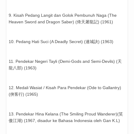
9. Kisah Pedang Langit dan Golok Pembunuh Naga (The
Heaven Sword and Dragon Saber) (倚天屠龍記) (1961)
10. Pedang Hati Suci (A Deadly Secret) (連城訣) (1963)
11. Pendekar Negeri Tayli (Demi-Gods and Semi-Devils) (天
龍八部) (1963)
12. Medali Wasiat / Kisah Para Pendekar (Ode to Gallantry)
(俠客行) (1965)
13. Pendekar Hina Kelana (The Smiling Proud Wanderer)(笑
傲江湖) (1967, disadur ke Bahasa Indonesia oleh Gan K.L)