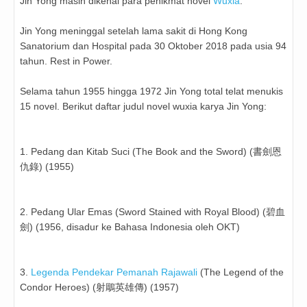
Jin Yong masih dikenal para penikmat novel
Wuxia
.
Jin Yong meninggal setelah lama sakit di Hong Kong
Sanatorium dan Hospital pada 30 Oktober 2018 pada usia 94
tahun. Rest in Power.
Selama tahun 1955 hingga 1972 Jin Yong total telat menukis
15 novel. Berikut daftar judul novel wuxia karya Jin Yong:
1. Pedang dan Kitab Suci (The Book and the Sword) (書劍恩
仇錄) (1955)
2. Pedang Ular Emas (Sword Stained with Royal Blood) (碧血
劍) (1956, disadur ke Bahasa Indonesia oleh OKT)
3.
Legenda Pendekar Pemanah Rajawali
(The Legend of the
Condor Heroes) (射鵰英雄傳) (1957)