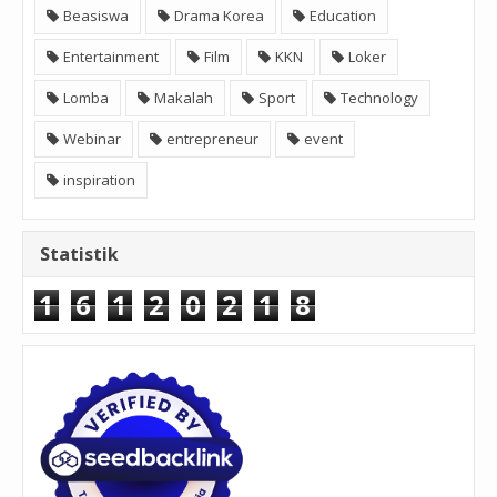
Beasiswa
Drama Korea
Education
Entertainment
Film
KKN
Loker
Lomba
Makalah
Sport
Technology
Webinar
entrepreneur
event
inspiration
Statistik
1
6
1
2
0
2
1
8