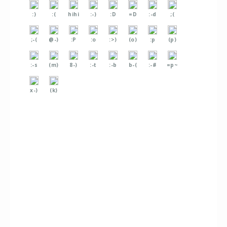
:)
:(
hihi
:-)
:D
=D
:-d
;(
;-(
@-)
:P
:o
:>)
(o)
:p
(p)
:-s
(m)
8-)
:-t
:-b
b-(
:-#
=p~
x-)
(k)