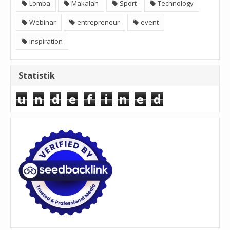
Lomba
Makalah
Sport
Technology
Webinar
entrepreneur
event
inspiration
Statistik
u
n
d
e
f
i
n
e
d