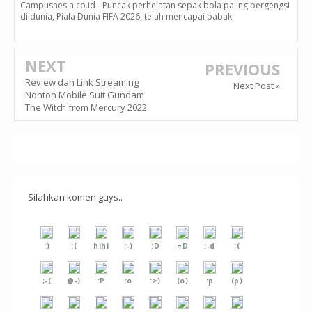
Campusnesia.co.id - Puncak perhelatan sepak bola paling bergengsi
di dunia, Piala Dunia FIFA 2026, telah mencapai babak
NEXT
PREVIOUS
Review dan Link Streaming
Next Post »
Nonton Mobile Suit Gundam
The Witch from Mercury 2022
Silahkan komen guys..
:)
:(
hihi
:-)
:D
=D
:-d
;(
;-(
@-)
:P
:o
:>)
(o)
:p
(p)