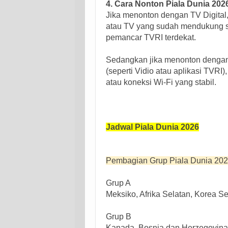
4. Cara Nonton Piala Dunia 2026
Jika menonton dengan TV Digital
atau TV yang sudah mendukung si
pemancar TVRI terdekat.
Sedangkan jika menonton dengan 
(seperti Vidio atau aplikasi TVRI)
atau koneksi Wi-Fi yang stabil.
Jadwal Piala Dunia 2026
Pembagian Grup Piala Dunia 20
Grup A
Meksiko, Afrika Selatan, Korea S
Grup B
Kanada, Bosnia dan Herzegovina,