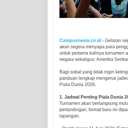
Campusnesia.co.id
- Gelaran sep
akan segera menyapa para penggem
untuk pertama kalinya turnamen ak
negara sekaligus: Amerika Serika
Bagi sobat yang tidak ingin ketin
panduan lengkap mengenai jadwal,
Piala Dunia 2026.
1. Jadwal Penting Piala Dunia 2
Turnamen akan berlangsung mulai 
pertandingan, format baru ini di
lapangan.