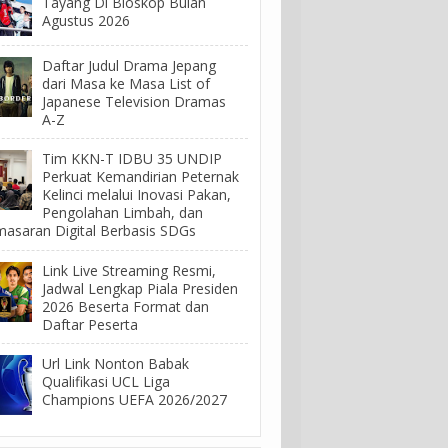
Tayang Di Bioskop Bulan
Agustus 2026
Daftar Judul Drama Jepang
dari Masa ke Masa List of
Japanese Television Dramas
A-Z
Tim KKN-T IDBU 35 UNDIP
Perkuat Kemandirian Peternak
Kelinci melalui Inovasi Pakan,
Pengolahan Limbah, dan
asaran Digital Berbasis SDGs
Link Live Streaming Resmi,
Jadwal Lengkap Piala Presiden
2026 Beserta Format dan
Daftar Peserta
Url Link Nonton Babak
Qualifikasi UCL Liga
Champions UEFA 2026/2027