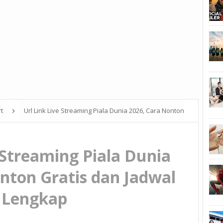
rt
Url Link Live Streaming Piala Dunia 2026, Cara Nonton
 Streaming Piala Dunia
nton Gratis dan Jadwal
Lengkap