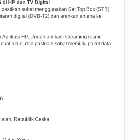
 di HP dan TV Digital
, pastikan sobat menggunakan Set Top Box (STB)
aran digital (DVB-T2) dan arahkan antena ke
Aplikasi HP, Unduh aplikasi streaming resmi
, buat akun, dan pastikan sobat memiliki paket data
26
elatan, Republik Ceska
 Qatar, Swiss