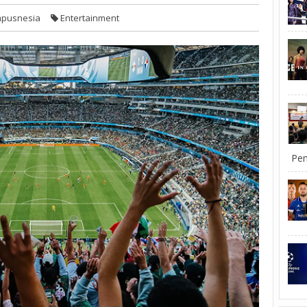
pusnesia
Entertainment
Pem