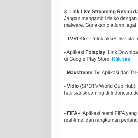
3. Link Live Streaming Resmi d
Jangan mengambil risiko dengan 
malware. Gunakan platform legal b
-
TVRI
Klik: Untuk akses live str
- Aplikasi
Folaplay
: Link Downloa
di Google Play Store:
Klik sini
.
-
Maxstream Tv
: Aplikasi dari T
-
Vidio
(SPOTV/World Cup Hub): P
hak siar streaming di Indonesia de
-
FIFA+
: Aplikasi resmi FIFA yang
real-time, dan rangkuman pertand