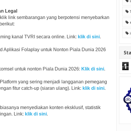
an Legal
klik link sembarangan yang berpotensi menyebarkan
erikut:
eaming kanal TVRI secara online. Link:
klik di sini
.
d Aplikasi Folaplay untuk Nonton Piala Dunia 2026
Sta
1
elkomsel untuk nonton Piala Dunia 2026:
Klik di sini
.
latform yang sering menjadi langganan pemegang
ngan fitur catch-up (siaran ulang). Link:
klik di sini
.
 biasanya menyediakan konten eksklusif, statistik
ingan. Link:
klik di sini
.